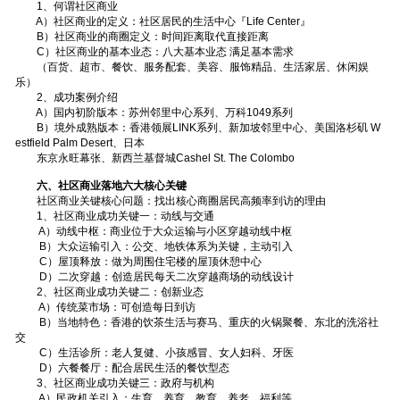
1、何谓社区商业
A）社区商业的定义：社区居民的生活中心『Life Center』
B）社区商业的商圈定义：时间距离取代直接距离
C）社区商业的基本业态：八大基本业态 满足基本需求
（百货、超市、餐饮、服务配套、美容、服饰精品、生活家居、休闲娱
乐）
2、成功案例介绍
A）国内初阶版本：苏州邻里中心系列、万科1049系列
B）境外成熟版本：香港领展LINK系列、新加坡邻里中心、美国洛杉矶 W
estfield Palm Desert、日本
东京永旺幕张、新西兰基督城Cashel St. The Colombo
六、社区商业落地六大核心关键
社区商业关键核心问题：找出核心商圈居民高频率到访的理由
1、社区商业成功关键一：动线与交通
A）动线中枢：商业位于大众运输与小区穿越动线中枢
B）大众运输引入：公交、地铁体系为关键，主动引入
C）屋顶释放：做为周围住宅楼的屋顶休憩中心
D）二次穿越：创造居民每天二次穿越商场的动线设计
2、社区商业成功关键二：创新业态
A）传统菜市场：可创造每日到访
B）当地特色：香港的饮茶生活与赛马、重庆的火锅聚餐、东北的洗浴社
交
C）生活诊所：老人复健、小孩感冒、女人妇科、牙医
D）六餐餐厅：配合居民生活的餐饮型态
3、社区商业成功关键三：政府与机构
A）民政机关引入：生育、养育、教育、养老、福利等