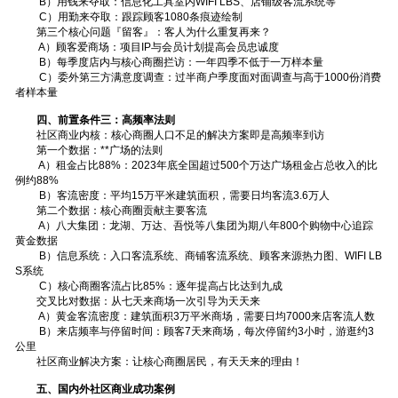
B）用钱来夺取：信息化工具室内WIFI LBS、店铺级客流系统等
C）用勤来夺取：跟踪顾客1080条痕迹绘制
第三个核心问题『留客』：客人为什么重复再来？
A）顾客爱商场：项目IP与会员计划提高会员忠诚度
B）每季度店内与核心商圈拦访：一年四季不低于一万样本量
C）委外第三方满意度调查：过半商户季度面对面调查与高于1000份消费
者样本量
四、前置条件三：高频率法则
社区商业内核：核心商圈人口不足的解决方案即是高频率到访
第一个数据：**广场的法则
A）租金占比88%：2023年底全国超过500个万达广场租金占总收入的比
例约88%
B）客流密度：平均15万平米建筑面积，需要日均客流3.6万人
第二个数据：核心商圈贡献主要客流
A）八大集团：龙湖、万达、吾悦等八集团为期八年800个购物中心追踪
黄金数据
B）信息系统：入口客流系统、商铺客流系统、顾客来源热力图、WIFI LB
S系统
C）核心商圈客流占比85%：逐年提高占比达到九成
交叉比对数据：从七天来商场一次引导为天天来
A）黄金客流密度：建筑面积3万平米商场，需要日均7000来店客流人数
B）来店频率与停留时间：顾客7天来商场，每次停留约3小时，游逛约3
公里
社区商业解决方案：让核心商圈居民，有天天来的理由！
五、国内外社区商业成功案例