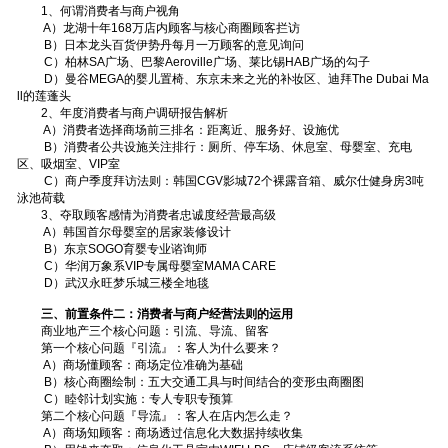
1、何谓消费者与商户视角
A）龙湖十年168万店内顾客与核心商圈顾客拦访
B）日本龙头百货伊势丹每月一万顾客的意见询问
C）柏林SA广场、巴黎Aeroville广场、莱比锡HAB广场的勾子
D）曼谷MEGA的婴儿置椅、东京未来之光的补妆区、迪拜The Dubai Ma
ll的莲蓬头
2、年度消费者与商户调研报告解析
A）消费者选择商场前三排名：距离近、服务好、设施优
B）消费者公共设施关注排行：厕所、停车场、休息室、母婴室、充电
区、吸烟室、VIP室
C）商户季度拜访法则：韩国CGV影城72个裸露音箱、威尔仕健身房3吨
泳池荷载
3、夺取顾客感情为消费者忠诚度经营最高级
A）韩国首尔母婴室的居家装修设计
B）东京SOGO育婴专业谘询师
C）华润万象系VIP专属母婴室MAMA CARE
D）武汉永旺梦乐城三楼全地毯
三、前置条件二：消费者与商户经营法则的运用
商业地产三个核心问题：引流、导流、留客
第一个核心问题『引流』：客人为什么要来？
A）商场懂顾客：商场定位准确为基础
B）核心商圈绘制：五大交通工具与时间结合的变形虫商圈图
C）睦邻计划实施：专人专职专预算
第二个核心问题『导流』：客人在店内怎么走？
A）商场知顾客：商场透过信息化大数据持续收集