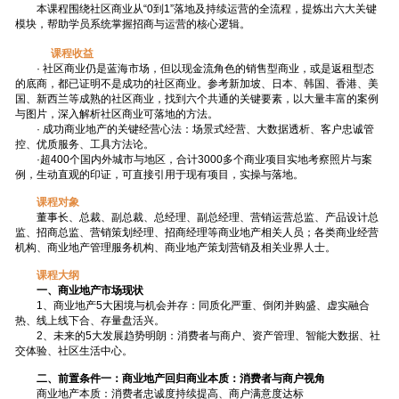
本课程围绕社区商业从“0到1”落地及持续运营的全流程，提炼出六大关键
模块，帮助学员系统掌握招商与运营的核心逻辑。
课程收益
· 社区商业仍是蓝海市场，但以现金流角色的销售型商业，或是返租型态
的底商，都已证明不是成功的社区商业。参考新加坡、日本、韩国、香港、美
国、新西兰等成熟的社区商业，找到六个共通的关键要素，以大量丰富的案例
与图片，深入解析社区商业可落地的方法。
· 成功商业地产的关键经营心法：场景式经营、大数据透析、客户忠诚管
控、优质服务、工具方法论。
·超400个国内外城市与地区，合计3000多个商业项目实地考察照片与案
例，生动直观的印证，可直接引用于现有项目，实操与落地。
课程对象
董事长、总裁、副总裁、总经理、副总经理、营销运营总监、产品设计总
监、招商总监、营销策划经理、招商经理等商业地产相关人员；各类商业经营
机构、商业地产管理服务机构、商业地产策划营销及相关业界人士。
课程大纲
一、商业地产市场现状
1、商业地产5大困境与机会并存：同质化严重、倒闭并购盛、虚实融合
热、线上线下合、存量盘活兴。
2、未来的5大发展趋势明朗：消费者与商户、资产管理、智能大数据、社
交体验、社区生活中心。
二、前置条件一：商业地产回归商业本质：消费者与商户视角
商业地产本质：消费者忠诚度持续提高、商户满意度达标