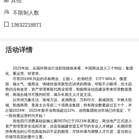
其他
不限制人数
13632218871
活动详情
2025年始，从国外商业行业阶段脉络来看，中国商业进入三个特征：集团
化、重运营、转资管。
尽管2024年兴起的非标商业、公园＋、松弛经济、CITY WALK、微度
假、烟火气、慢商业、情绪价值等新型态诉求的商场，夺取不少眼球，但大趋
势仍没有改变，资产管理将取代商业管理，智能商业信息建设带来经营数据透
明，商场合规与可预判经营，揭示长期主义才是主流。
以华润万象生活、珠海万达、龙湖商业、万科印力、新城吾悦、中粮大悦
城、凯德商用、香港太古等前二十强商业集团，持有商业数量超过五十个，并
占据2024年、2025年新开业商场超过22%，说明集团统治市场已经底定，下
一阶段重运营时代开始！
首批四只消费基础设施公募REITs已于2023年底通过，商业地产正式进入
资产管理贯穿全流程开发，涉及投融建管退五环节的专业人才稀缺，长期经营
持有商业的公司也面临知识不足的困境，尽快补课与调整人才引进，是当前公
司领导高层的重中之重。