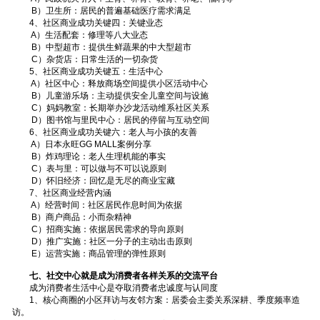
B）卫生所：居民的普遍基础医疗需求满足
4、社区商业成功关键四：关键业态
A）生活配套：修理等八大业态
B）中型超市：提供生鲜蔬果的中大型超市
C）杂货店：日常生活的一切杂货
5、社区商业成功关键五：生活中心
A）社区中心：释放商场空间提供小区活动中心
B）儿童游乐场：主动提供安全儿童空间与设施
C）妈妈教室：长期举办沙龙活动维系社区关系
D）图书馆与里民中心：居民的停留与互动空间
6、社区商业成功关键六：老人与小孩的友善
A）日本永旺GG MALL案例分享
B）炸鸡理论：老人生理机能的事实
C）表与里：可以做与不可以说原则
D）怀旧经济：回忆是无尽的商业宝藏
7、社区商业经营内涵
A）经营时间：社区居民作息时间为依据
B）商户商品：小而杂精神
C）招商实施：依据居民需求的导向原则
D）推广实施：社区一分子的主动出击原则
E）运营实施：商品管理的弹性原则
七、社交中心就是成为消费者各样关系的交流平台
成为消费者生活中心是夺取消费者忠诚度与认同度
1、核心商圈的小区拜访与友邻方案：居委会主委关系深耕、季度频率造
访。