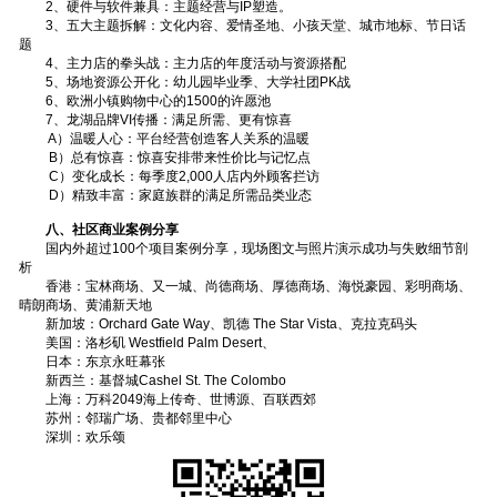
2、硬件与软件兼具：主题经营与IP塑造。
3、五大主题拆解：文化内容、爱情圣地、小孩天堂、城市地标、节日话
题
4、主力店的拳头战：主力店的年度活动与资源搭配
5、场地资源公开化：幼儿园毕业季、大学社团PK战
6、欧洲小镇购物中心的1500的许愿池
7、龙湖品牌VI传播：满足所需、更有惊喜
A）温暖人心：平台经营创造客人关系的温暖
B）总有惊喜：惊喜安排带来性价比与记忆点
C）变化成长：每季度2,000人店内外顾客拦访
D）精致丰富：家庭族群的满足所需品类业态
八、社区商业案例分享
国内外超过100个项目案例分享，现场图文与照片演示成功与失败细节剖
析
香港：宝林商场、又一城、尚德商场、厚德商场、海悦豪园、彩明商场、
晴朗商场、黄浦新天地
新加坡：Orchard Gate Way、凯德 The Star Vista、克拉克码头
美国：洛杉矶 Westfield Palm Desert、
日本：东京永旺幕张
新西兰：基督城Cashel St. The Colombo
上海：万科2049海上传奇、世博源、百联西郊
苏州：邻瑞广场、贵都邻里中心
深圳：欢乐颂