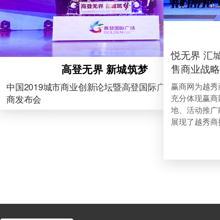
“裂变生长
梦
越秀商投
盛典
国际广场全球招
悦无界 汇城心——越秀·悦汇城项目发布会 越秀零
借助2019
团品牌发布盛
售商业战略联盟启动仪式
到场，共同见
察，面向业内
关注。